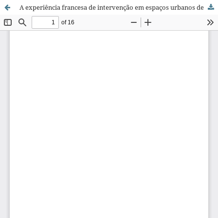
A experiência francesa de intervenção em espaços urbanos de beira-rio: um paralelo para a reflexão sobre as áreas de preservação permanente (APP)